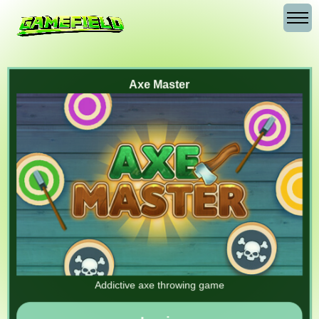
Axe Master
Addictive axe throwing game